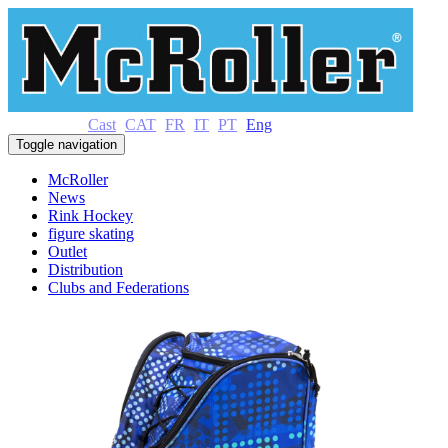
Cast
CAT
FR
IT
PT
Eng
Toggle navigation
McRoller
News
Rink Hockey
figure skating
Outlet
Distribution
Clubs and Federations