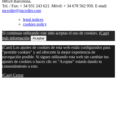
08024 Barcelona.
Tel. / Fax: + 34 931 243 621. Mòvil: + 34 678 562 950. E-mail:
mcroller@mcroller.com
legal notices
cookies policy
Si continuas utilizando este sitio aceptas el uso de cookies.
(Cast)
más información
Aceptar
(Cast) Los ajustes de cookies de esta web están configurados para
"permitir cookies" y así ofrecerte la mejor experiencia de
navegación posible. Si sigues utilizando esta web sin cambiar tus
ajustes de cookies o haces clic en "Aceptar" estarás dando tu
consentimiento a esto.
(Cast) Cerrar