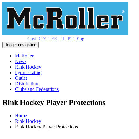
Cast
CAT
FR
IT
PT
Eng
Toggle navigation
McRoller
News
Rink Hockey
figure skating
Outlet
Distribution
Clubs and Federations
Rink Hockey Player Protections
Home
Rink Hockey
Rink Hockey Player Protections