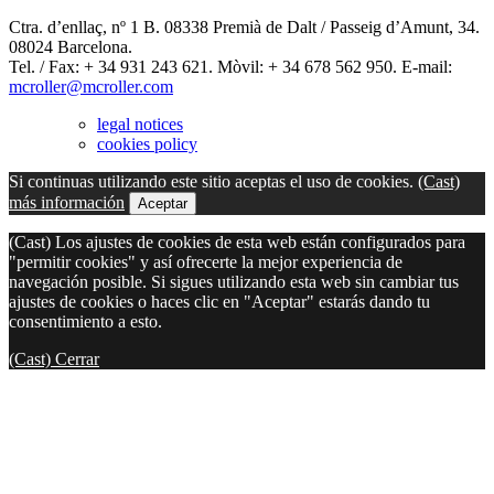
Ctra. d’enllaç, nº 1 B. 08338 Premià de Dalt / Passeig d’Amunt, 34.
08024 Barcelona.
Tel. / Fax: + 34 931 243 621. Mòvil: + 34 678 562 950. E-mail:
mcroller@mcroller.com
legal notices
cookies policy
Si continuas utilizando este sitio aceptas el uso de cookies.
(Cast)
más información
Aceptar
(Cast) Los ajustes de cookies de esta web están configurados para
"permitir cookies" y así ofrecerte la mejor experiencia de
navegación posible. Si sigues utilizando esta web sin cambiar tus
ajustes de cookies o haces clic en "Aceptar" estarás dando tu
consentimiento a esto.
(Cast) Cerrar