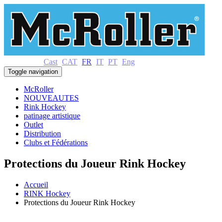
Cast
CAT
FR
IT
PT
Eng
Toggle navigation
McRoller
NOUVEAUTES
Rink Hockey
patinage artistique
Outlet
Distribution
Clubs et Fédérations
Protections du Joueur Rink Hockey
Accueil
RINK Hockey
Protections du Joueur Rink Hockey