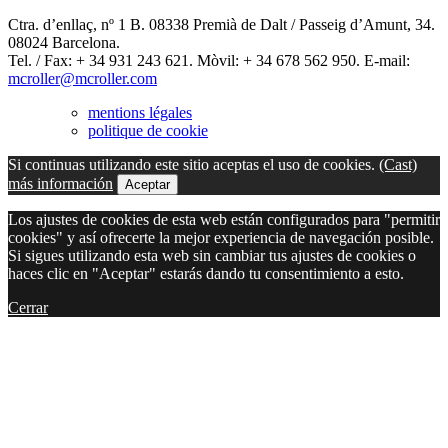
Ctra. d’enllaç, nº 1 B. 08338 Premià de Dalt / Passeig d’Amunt, 34.
08024 Barcelona.
Tel. / Fax: + 34 931 243 621. Mòvil: + 34 678 562 950. E-mail:
mcroller@mcroller.com
mentions légales
politique de cookie
Si continuas utilizando este sitio aceptas el uso de cookies.
(Cast)
más información
Aceptar
Los ajustes de cookies de esta web están configurados para "permitir
cookies" y así ofrecerte la mejor experiencia de navegación posible.
Si sigues utilizando esta web sin cambiar tus ajustes de cookies o
haces clic en "Aceptar" estarás dando tu consentimiento a esto.
Cerrar