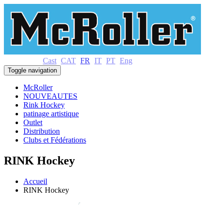
Cast
CAT
FR
IT
PT
Eng
Toggle navigation
McRoller
NOUVEAUTES
Rink Hockey
patinage artistique
Outlet
Distribution
Clubs et Fédérations
RINK Hockey
Accueil
RINK Hockey