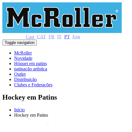
Cast
CAT
FR
IT
PT
Eng
Toggle navigation
McRoller
Novidade
Hóquei em patins
patinação artística
Outlet
Distribuição
Clubes e Federações
Hockey em Patins
Início
Hockey em Patins