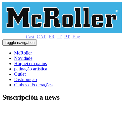
Cast
CAT
FR
IT
PT
Eng
Toggle navigation
McRoller
Novidade
Hóquei em patins
patinação artística
Outlet
Distribuição
Clubes e Federações
Suscripción a news