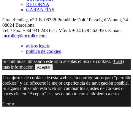
RETORNA
GARANTÍAS
Ctra. d’enllaç, nº 1 B. 08338 Premià de Dalt / Passeig d’Amunt, 34.
08024 Barcelona.
Tel. / Fax: + 34 931 243 621. Mòvil: + 34 678 562 950. E-mail:
mcroller@mcroller.com
avisos legais
política de cookies
Si continuas utilizando este sitio aceptas el uso de cookies.
(Cast)
más información
Aceptar
Los ajustes de cookies de esta web están configurados para "permitir
cookies" y así ofrecerte la mejor experiencia de navegación posible.
Si sigues utilizando esta web sin cambiar tus ajustes de cookies o
haces clic en "Aceptar" estarás dando tu consentimiento a esto.
Cerrar