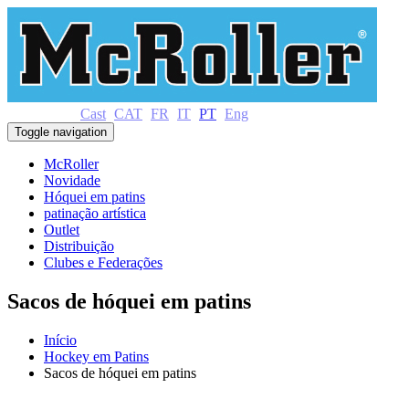
Cast
CAT
FR
IT
PT
Eng
Toggle navigation
McRoller
Novidade
Hóquei em patins
patinação artística
Outlet
Distribuição
Clubes e Federações
Sacos de hóquei em patins
Início
Hockey em Patins
Sacos de hóquei em patins