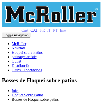
Cast
CAT
FR
IT
PT
Eng
Toggle navigation
McRoller
Novetats
Hoquei sobre Patins
patinatge artístic
Outlet
Distribució
Clubs i Federacions
Bosses de Hoquei sobre patins
Inici
Hoquei Sobre Patins
Bosses de Hoquei sobre patins