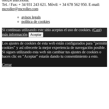
08024 Barcelona.
Tel. / Fax: + 34 931 243 621. Mòvil: + 34 678 562 950. E-mail:
mcroller@mcroller.com
avisos legals
política de cookies
Si continuas utilizando este sitio aceptas el uso de cookies.
(Cast)
más información
Aceptar
Los ajustes de cookies de esta web están configurados para "permitir
cookies" y así ofrecerte la mejor experiencia de navegación posible.
Si sigues utilizando esta web sin cambiar tus ajustes de cookies o
haces clic en "Aceptar" estarás dando tu consentimiento a esto.
Cerrar