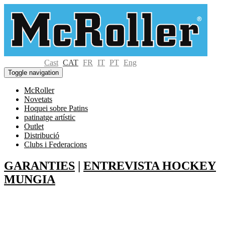
Cast
CAT
FR
IT
PT
Eng
Toggle navigation
McRoller
Novetats
Hoquei sobre Patins
patinatge artístic
Outlet
Distribució
Clubs i Federacions
GARANTIES
|
ENTREVISTA HOCKEY
MUNGIA