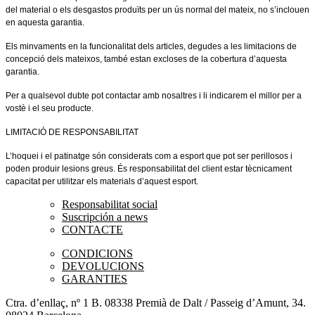
del material o els desgastos produïts per un ús normal del mateix, no s’inclouen
en aquesta garantia.
Els minvaments en la funcionalitat dels articles, degudes a les limitacions de
concepció dels mateixos, també estan excloses de la cobertura d’aquesta
garantia.
Per a qualsevol dubte pot contactar amb nosaltres i li indicarem el millor per a
vostè i el seu producte.
LIMITACIÓ DE RESPONSABILITAT
L’hoquei i el patinatge són considerats com a esport que pot ser perillosos i
poden produir lesions greus. És responsabilitat del client estar tècnicament
capacitat per utilitzar els materials d’aquest esport.
Responsabilitat social
Suscripción a news
CONTACTE
CONDICIONS
DEVOLUCIONS
GARANTIES
Ctra. d’enllaç, nº 1 B. 08338 Premià de Dalt / Passeig d’Amunt, 34.