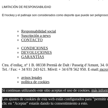
LIMITACIÓN DE RESPONSABILIDAD
El hockey y el patinaje son considerados como deporte que puede ser peligrosos 
Responsabilidad social
Suscripción a news
CONTACTO
CONDICIONES
DEVOLUCIONES
GARANTÍAS
Ctra. d’enllaç, nº 1 B. 08338 Premià de Dalt / Passeig d’Amunt, 34. 
Tel. / Fax: + 34 931 243 621. Mòvil: + 34 678 562 950. E-mail:
mcrol
avisos legales
política de cookies
Si continuas utilizando este sitio aceptas el uso de cookies.
más infor
Los ajustes de cookies de esta web están configurados para "permitir c
clic en "Aceptar" estarás dando tu consentimiento a esto.