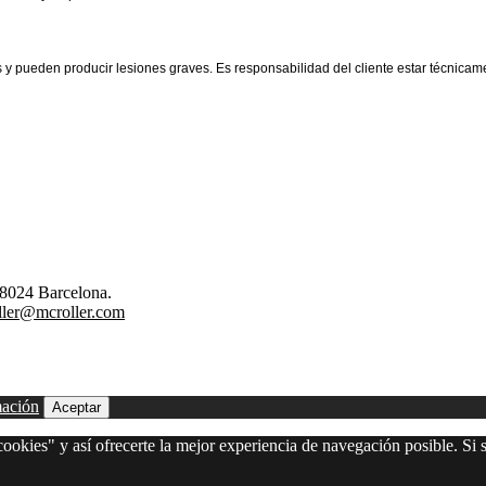
y pueden producir lesiones graves. Es responsabilidad del cliente estar técnicamen
08024 Barcelona.
ler@mcroller.com
mación
Aceptar
ookies" y así ofrecerte la mejor experiencia de navegación posible. Si s