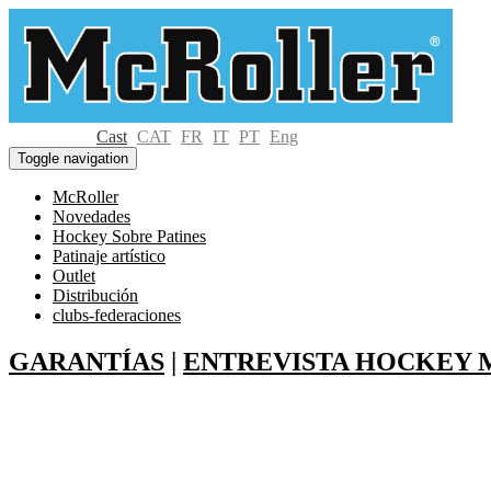
Cast
CAT
FR
IT
PT
Eng
Toggle navigation
McRoller
Novedades
Hockey Sobre Patines
Patinaje artístico
Outlet
Distribución
clubs-federaciones
GARANTÍAS
|
ENTREVISTA HOCKEY 