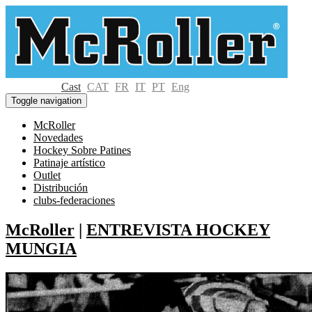
Cast
CAT
FR
IT
PT
Eng
Toggle navigation
McRoller
Novedades
Hockey Sobre Patines
Patinaje artístico
Outlet
Distribución
clubs-federaciones
McRoller
|
ENTREVISTA HOCKEY
MUNGIA