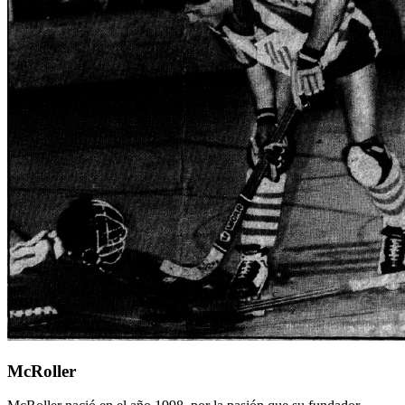
McRoller