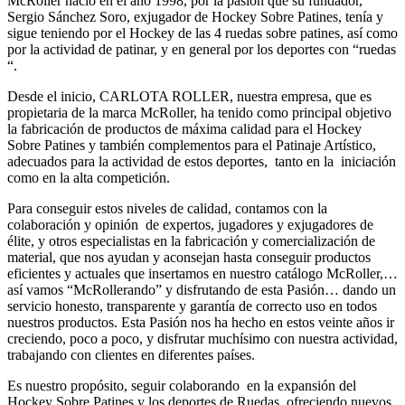
McRoller nació en el año 1998, por la pasión que su fundador,
Sergio Sánchez Soro, exjugador de Hockey Sobre Patines, tenía y
sigue teniendo por el Hockey de las 4 ruedas sobre patines, así como
por la actividad de patinar, y en general por los deportes con “ruedas
“.
Desde el inicio, CARLOTA ROLLER, nuestra empresa, que es
propietaria de la marca McRoller, ha tenido como principal objetivo
la fabricación de productos de máxima calidad para el Hockey
Sobre Patines y también complementos para el Patinaje Artístico,
adecuados para la actividad de estos deportes, tanto en la iniciación
como en la alta competición.
Para conseguir estos niveles de calidad, contamos con la
colaboración y opinión de expertos, jugadores y exjugadores de
élite, y otros especialistas en la fabricación y comercialización de
material, que nos ayudan y aconsejan hasta conseguir productos
eficientes y actuales que insertamos en nuestro catálogo McRoller,…
así vamos “McRollerando” y disfrutando de esta Pasión… dando un
servicio honesto, transparente y garantía de correcto uso en todos
nuestros productos. Esta Pasión nos ha hecho en estos veinte años ir
creciendo, poco a poco, y disfrutar muchísimo con nuestra actividad,
trabajando con clientes en diferentes países.
Es nuestro propósito, seguir colaborando en la expansión del
Hockey Sobre Patines y los deportes de Ruedas, ofreciendo nuevos