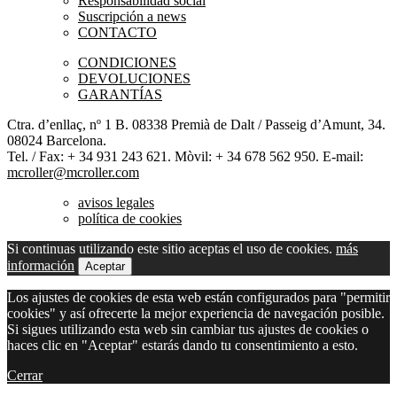
Responsabilidad social
Suscripción a news
CONTACTO
CONDICIONES
DEVOLUCIONES
GARANTÍAS
Ctra. d’enllaç, nº 1 B. 08338 Premià de Dalt / Passeig d’Amunt, 34.
08024 Barcelona.
Tel. / Fax: + 34 931 243 621. Mòvil: + 34 678 562 950. E-mail:
mcroller@mcroller.com
avisos legales
política de cookies
Si continuas utilizando este sitio aceptas el uso de cookies.
más
información
Aceptar
Los ajustes de cookies de esta web están configurados para "permitir
cookies" y así ofrecerte la mejor experiencia de navegación posible.
Si sigues utilizando esta web sin cambiar tus ajustes de cookies o
haces clic en "Aceptar" estarás dando tu consentimiento a esto.
Cerrar