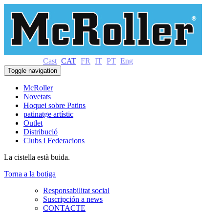
Cast
CAT
FR
IT
PT
Eng
Toggle navigation
McRoller
Novetats
Hoquei sobre Patins
patinatge artístic
Outlet
Distribució
Clubs i Federacions
La cistella està buida.
Torna a la botiga
Responsabilitat social
Suscripción a news
CONTACTE