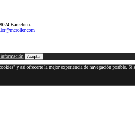
08024 Barcelona.
ler@mcroller.com
 información
Aceptar
ookies" y así ofrecerte la mejor experiencia de navegación posible. Si s