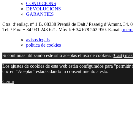
CONDICIONS
DEVOLUCIONS
GARANTIES
Ctra. d’enllaç, nº 1 B. 08338 Premià de Dalt / Passeig d’Amunt, 34. 
Tel. / Fax: + 34 931 243 621. Mòvil: + 34 678 562 950. E-mail:
mcrol
avisos legals
política de cookies
Si continuas utilizando este sitio aceptas el uso de cookies.
(Cast) más
Los ajustes de cookies de esta web están configurados para "permitir c
clic en "Aceptar" estarás dando tu consentimiento a esto.
Cerrar