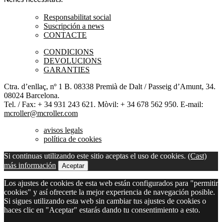
Nenes necessitats.
Responsabilitat social
Suscripción a news
CONTACTE
CONDICIONS
DEVOLUCIONS
GARANTIES
Ctra. d’enllaç, nº 1 B. 08338 Premià de Dalt / Passeig d’Amunt, 34.
08024 Barcelona.
Tel. / Fax: + 34 931 243 621. Mòvil: + 34 678 562 950. E-mail:
mcroller@mcroller.com
avisos legals
política de cookies
Si continuas utilizando este sitio aceptas el uso de cookies.
(Cast)
más información
Aceptar
Los ajustes de cookies de esta web están configurados para "permitir
cookies" y así ofrecerte la mejor experiencia de navegación posible.
Si sigues utilizando esta web sin cambiar tus ajustes de cookies o
haces clic en "Aceptar" estarás dando tu consentimiento a esto.