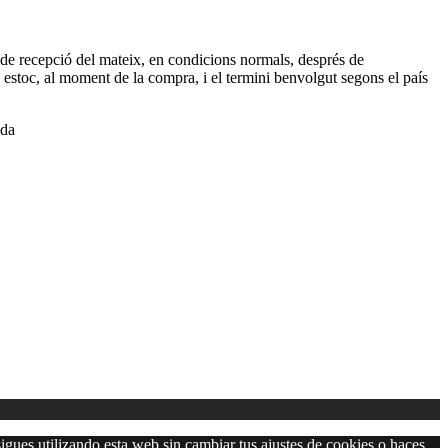
 de recepció del mateix, en condicions normals, després de
n estoc, al moment de la compra, i el termini benvolgut segons el país
nda
igues utilizando esta web sin cambiar tus ajustes de cookies o haces