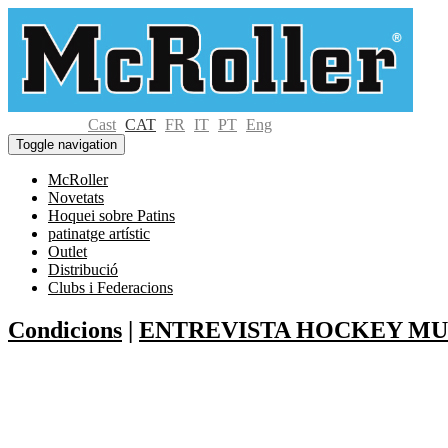
Cast
CAT
FR
IT
PT
Eng
Toggle navigation
McRoller
Novetats
Hoquei sobre Patins
patinatge artístic
Outlet
Distribució
Clubs i Federacions
Condicions
|
ENTREVISTA HOCKEY M