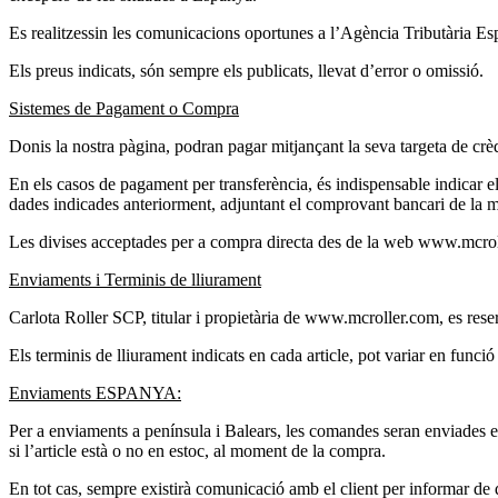
Es realitzessin les comunicacions oportunes a l’Agència Tributària E
Els preus indicats, són sempre els publicats, llevat d’error o omissió.
Sistemes de Pagament o Compra
Donis la nostra pàgina, podran pagar mitjançant la seva targeta de crèdi
En els casos de pagament per transferència, és indispensable indicar e
dades indicades anteriorment, adjuntant el comprovant bancari de la m
Les divises acceptades per a compra directa des de la web www.mc
Enviaments i Terminis de lliurament
Carlota Roller SCP, titular i propietària de www.mcroller.com, es reser
Els terminis de lliurament indicats en cada article, pot variar en func
Enviaments ESPANYA:
Per a enviaments a península i Balears, les comandes seran enviades e
si l’article està o no en estoc, al moment de la compra.
En tot cas, sempre existirà comunicació amb el client per informar de