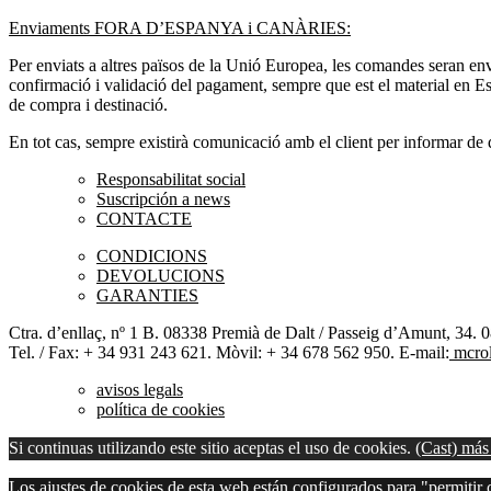
Enviaments FORA D’ESPANYA i CANÀRIES:
Per enviats a altres països de la Unió Europea, les comandes seran en
confirmació i validació del pagament, sempre que est el material en Est
de compra i destinació.
En tot cas, sempre existirà comunicació amb el client per informar de
Responsabilitat social
Suscripción a news
CONTACTE
CONDICIONS
DEVOLUCIONS
GARANTIES
Ctra. d’enllaç, nº 1 B. 08338 Premià de Dalt / Passeig d’Amunt, 34. 
Tel. / Fax: + 34 931 243 621. Mòvil: + 34 678 562 950. E-mail:
mcrol
avisos legals
política de cookies
Si continuas utilizando este sitio aceptas el uso de cookies.
(Cast) más
Los ajustes de cookies de esta web están configurados para "permitir c