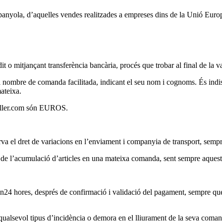
spanyola, d’aquelles vendes realitzades a empreses dins de la Unió Euro
t o mitjançant transferència bancària, procés que trobar al final de la va
l nombre de comanda facilitada, indicant el seu nom i cognoms. És indisp
ateixa.
roller.com són EUROS.
va el dret de variacions en l’enviament i companyia de transport, sempre
ió de l’acumulació d’articles en una mateixa comanda, sent sempre aquest
n24 hores, després de confirmació i validació del pagament, sempre que 
 qualsevol tipus d’incidència o demora en el lliurament de la seva coma