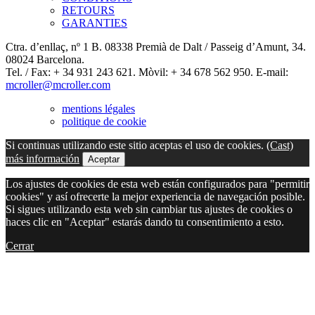
RETOURS
GARANTIES
Ctra. d’enllaç, nº 1 B. 08338 Premià de Dalt / Passeig d’Amunt, 34.
08024 Barcelona.
Tel. / Fax: + 34 931 243 621. Mòvil: + 34 678 562 950. E-mail:
mcroller@mcroller.com
mentions légales
politique de cookie
Si continuas utilizando este sitio aceptas el uso de cookies.
(Cast)
más información
Aceptar
Los ajustes de cookies de esta web están configurados para "permitir
cookies" y así ofrecerte la mejor experiencia de navegación posible.
Si sigues utilizando esta web sin cambiar tus ajustes de cookies o
haces clic en "Aceptar" estarás dando tu consentimiento a esto.
Cerrar