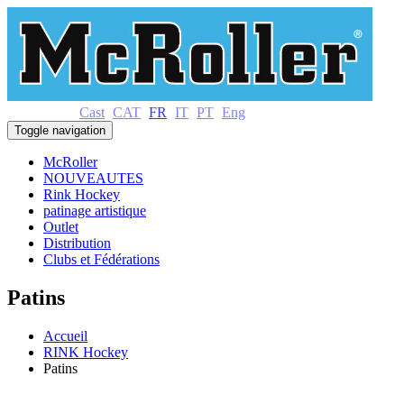
Cast
CAT
FR
IT
PT
Eng
Toggle navigation
McRoller
NOUVEAUTES
Rink Hockey
patinage artistique
Outlet
Distribution
Clubs et Fédérations
Patins
Accueil
RINK Hockey
Patins