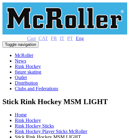
Cast
CAT
FR
IT
PT
Eng
Toggle navigation
McRoller
News
Rink Hockey
figure skating
Outlet
Distribution
Clubs and Federations
Stick Rink Hockey MSM LIGHT
Home
Rink Hockey
Rink Hockey Sticks
Rink Hockey Player Sticks McRoller
Stick Rink Hockey MSM LIGHT