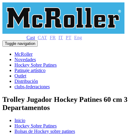
Cast
CAT
FR
IT
PT
Eng
Toggle navigation
McRoller
Novedades
Hockey Sobre Patines
Patinaje artístico
Outlet
Distribución
clubs-federaciones
Trolley Jugador Hockey Patines 60 cm 3
Departamentos
Inicio
Hockey Sobre Patines
Bolsas de Hockey sobre patines