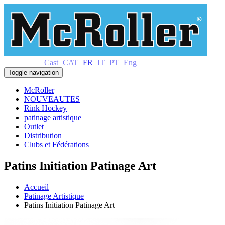
Cast
CAT
FR
IT
PT
Eng
Toggle navigation
McRoller
NOUVEAUTES
Rink Hockey
patinage artistique
Outlet
Distribution
Clubs et Fédérations
Patins Initiation Patinage Art
Accueil
Patinage Artistique
Patins Initiation Patinage Art