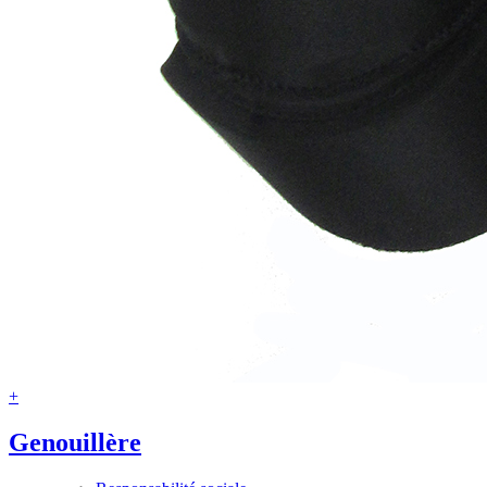
+
Genouillère