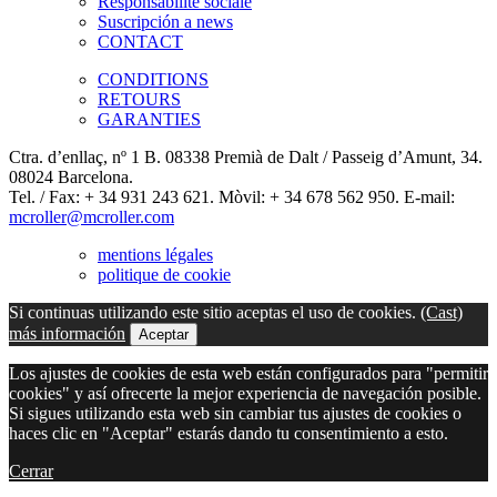
Responsabilité sociale
Suscripción a news
CONTACT
CONDITIONS
RETOURS
GARANTIES
Ctra. d’enllaç, nº 1 B. 08338 Premià de Dalt / Passeig d’Amunt, 34.
08024 Barcelona.
Tel. / Fax: + 34 931 243 621. Mòvil: + 34 678 562 950. E-mail:
mcroller@mcroller.com
mentions légales
politique de cookie
Si continuas utilizando este sitio aceptas el uso de cookies.
(Cast)
más información
Aceptar
Los ajustes de cookies de esta web están configurados para "permitir
cookies" y así ofrecerte la mejor experiencia de navegación posible.
Si sigues utilizando esta web sin cambiar tus ajustes de cookies o
haces clic en "Aceptar" estarás dando tu consentimiento a esto.
Cerrar