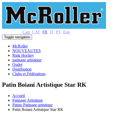
Cast
CAT
FR
IT
PT
Eng
Toggle navigation
McRoller
NOUVEAUTES
Rink Hockey
patinage artistique
Outlet
Distribution
Clubs et Fédérations
Patin Boiani Artistique Star RK
Accueil
Patinage Artistique
Patins Patinage artistique
Patin Boiani Artistique Star RK