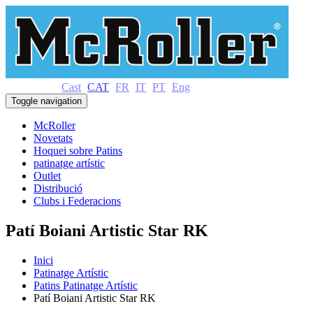
Cast
CAT
FR
IT
PT
Eng
Toggle navigation
McRoller
Novetats
Hoquei sobre Patins
patinatge artístic
Outlet
Distribució
Clubs i Federacions
Patí Boiani Artistic Star RK
Inici
Patinatge Artístic
Patins Patinatge Artístic
Patí Boiani Artistic Star RK