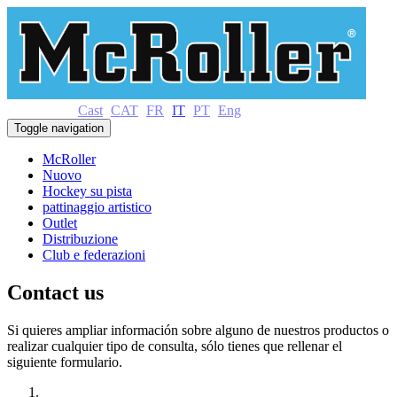
Cast
CAT
FR
IT
PT
Eng
Toggle navigation
McRoller
Nuovo
Hockey su pista
pattinaggio artistico
Outlet
Distribuzione
Club e federazioni
Contact us
Si quieres ampliar información sobre alguno de nuestros productos o
realizar cualquier tipo de consulta, sólo tienes que rellenar el
siguiente formulario.