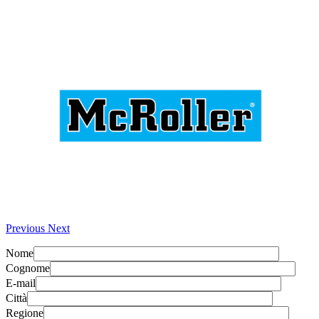
Previous
Next
Nome
Cognome
E-mail
Città
Regione