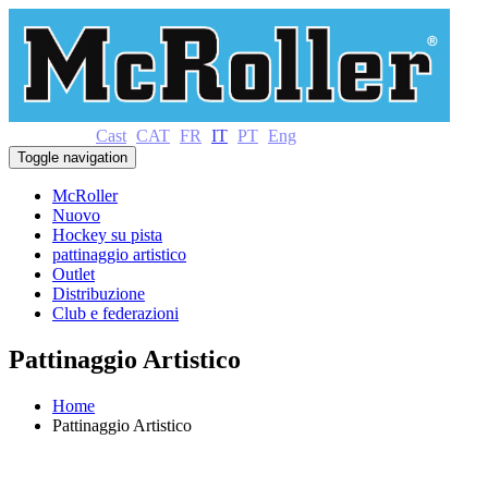
Cast
CAT
FR
IT
PT
Eng
Toggle navigation
McRoller
Nuovo
Hockey su pista
pattinaggio artistico
Outlet
Distribuzione
Club e federazioni
Pattinaggio Artistico
Home
Pattinaggio Artistico