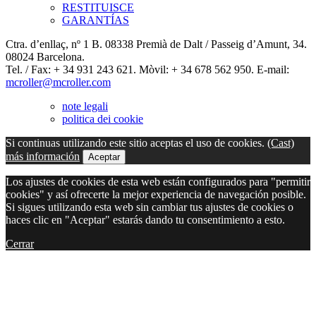
RESTITUISCE
GARANTÍAS
Ctra. d’enllaç, nº 1 B. 08338 Premià de Dalt / Passeig d’Amunt, 34.
08024 Barcelona.
Tel. / Fax: + 34 931 243 621. Mòvil: + 34 678 562 950. E-mail:
mcroller@mcroller.com
note legali
politica dei cookie
Si continuas utilizando este sitio aceptas el uso de cookies.
(Cast)
más información
Aceptar
Los ajustes de cookies de esta web están configurados para "permitir
cookies" y así ofrecerte la mejor experiencia de navegación posible.
Si sigues utilizando esta web sin cambiar tus ajustes de cookies o
haces clic en "Aceptar" estarás dando tu consentimiento a esto.
Cerrar