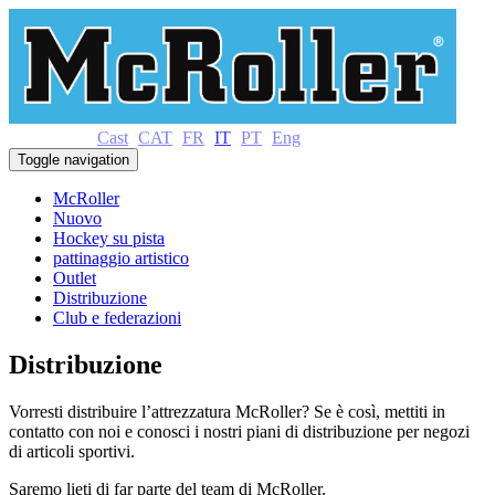
Cast
CAT
FR
IT
PT
Eng
Toggle navigation
McRoller
Nuovo
Hockey su pista
pattinaggio artistico
Outlet
Distribuzione
Club e federazioni
Distribuzione
Vorresti distribuire l’attrezzatura McRoller? Se è così, mettiti in
contatto con noi e conosci i nostri piani di distribuzione per negozi
di articoli sportivi.
Saremo lieti di far parte del team di McRoller.