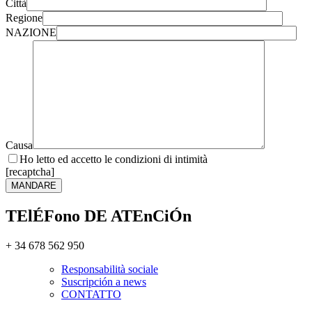
Città
Regione
NAZIONE
Causa
Ho letto ed accetto le condizioni di intimità
[recaptcha]
TElÉFono DE ATEnCiÓn
+ 34 678 562 950
Responsabilità sociale
Suscripción a news
CONTATTO