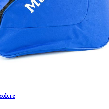
icolore