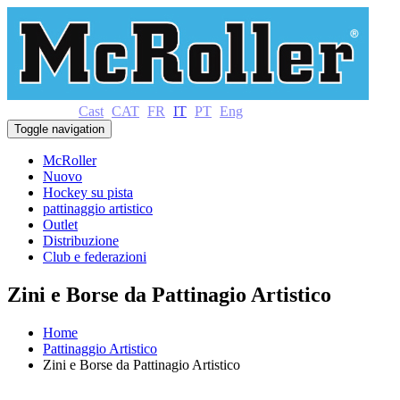
Cast
CAT
FR
IT
PT
Eng
Toggle navigation
McRoller
Nuovo
Hockey su pista
pattinaggio artistico
Outlet
Distribuzione
Club e federazioni
Zini e Borse da Pattinagio Artistico
Home
Pattinaggio Artistico
Zini e Borse da Pattinagio Artistico