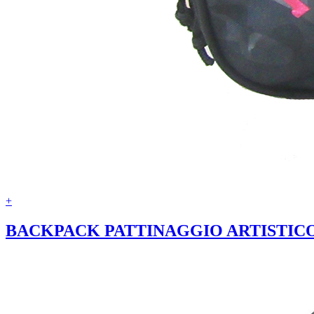
+
BACKPACK PATTINAGGIO ARTISTIC