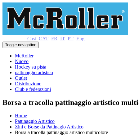
Cast
CAT
FR
IT
PT
Eng
Toggle navigation
McRoller
Nuovo
Hockey su pista
pattinaggio artistico
Outlet
Distribuzione
Club e federazioni
Borsa a tracolla pattinaggio artistico mult
Home
Pattinaggio Artistico
Zini e Borse da Pattinagio Artistico
Borsa a tracolla pattinaggio artistico multicolore