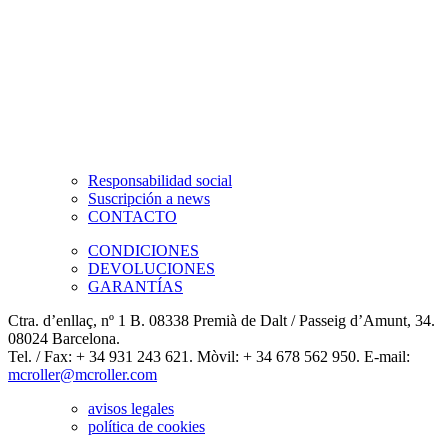
Responsabilidad social
Suscripción a news
CONTACTO
CONDICIONES
DEVOLUCIONES
GARANTÍAS
Ctra. d’enllaç, nº 1 B. 08338 Premià de Dalt / Passeig d’Amunt, 34.
08024 Barcelona.
Tel. / Fax: + 34 931 243 621. Mòvil: + 34 678 562 950. E-mail:
mcroller@mcroller.com
avisos legales
política de cookies