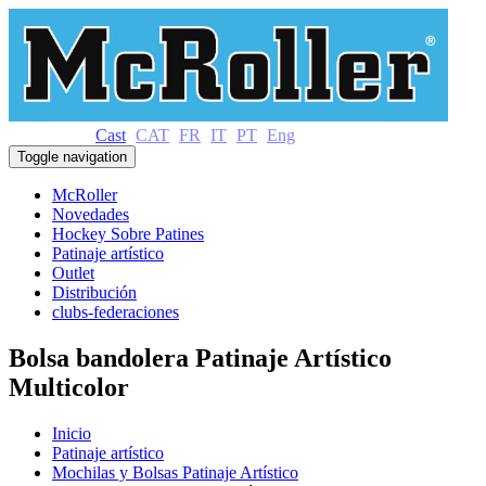
Cast
CAT
FR
IT
PT
Eng
Toggle navigation
McRoller
Novedades
Hockey Sobre Patines
Patinaje artístico
Outlet
Distribución
clubs-federaciones
Bolsa bandolera Patinaje Artístico
Multicolor
Inicio
Patinaje artístico
Mochilas y Bolsas Patinaje Artístico