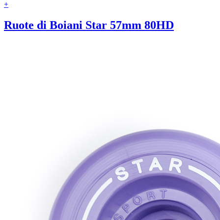
+
Ruote di Boiani Star 57mm 80HD