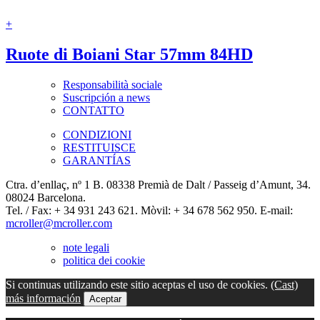
+
Ruote di Boiani Star 57mm 84HD
Responsabilità sociale
Suscripción a news
CONTATTO
CONDIZIONI
RESTITUISCE
GARANTÍAS
Ctra. d’enllaç, nº 1 B. 08338 Premià de Dalt / Passeig d’Amunt, 34.
08024 Barcelona.
Tel. / Fax: + 34 931 243 621. Mòvil: + 34 678 562 950. E-mail:
mcroller@mcroller.com
note legali
politica dei cookie
Si continuas utilizando este sitio aceptas el uso de cookies.
(Cast)
más información
Aceptar