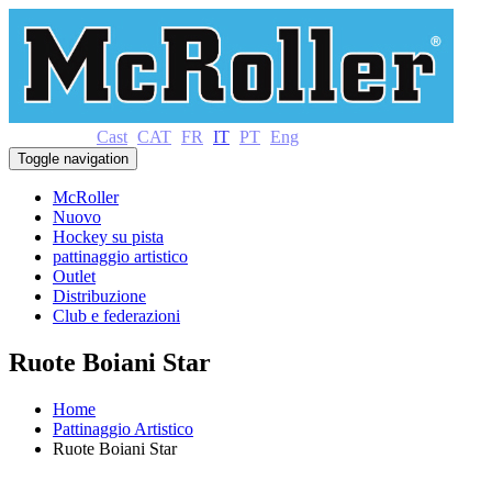
Cast
CAT
FR
IT
PT
Eng
Toggle navigation
McRoller
Nuovo
Hockey su pista
pattinaggio artistico
Outlet
Distribuzione
Club e federazioni
Ruote Boiani Star
Home
Pattinaggio Artistico
Ruote Boiani Star