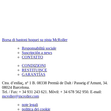
Borsa di bastoni hoquei su pista McRoller
Responsabilità sociale
Suscripción a news
CONTATTO
CONDIZIONI
RESTITUISCE
GARANTÍAS
Ctra. d’enllaç, nº 1 B. 08338 Premià de Dalt / Passeig d’Amunt, 34.
08024 Barcelona.
Tel. / Fax: + 34 931 243 621. Mòvil: + 34 678 562 950. E-mail:
mcroller@mcroller.com
note legali
politica dei cookie