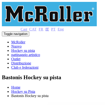
Cast
CAT
FR
IT
PT
Eng
Toggle navigation
McRoller
Nuovo
Hockey su pista
pattinaggio artistico
Outlet
Distribuzione
Club e federazioni
Bastonis Hockey su pista
Home
Hockey su Pista
Bastonis Hockey su pista