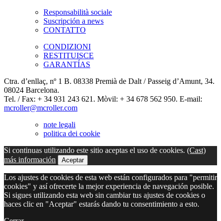
Responsabilità sociale
Suscripción a news
CONTATTO
CONDIZIONI
RESTITUISCE
GARANTÍAS
Ctra. d’enllaç, nº 1 B. 08338 Premià de Dalt / Passeig d’Amunt, 34.
08024 Barcelona.
Tel. / Fax: + 34 931 243 621. Mòvil: + 34 678 562 950. E-mail:
mcroller@mcroller.com
note legali
politica dei cookie
Si continuas utilizando este sitio aceptas el uso de cookies.
(Cast)
más información
Aceptar
Los ajustes de cookies de esta web están configurados para "permitir
cookies" y así ofrecerte la mejor experiencia de navegación posible.
Si sigues utilizando esta web sin cambiar tus ajustes de cookies o
haces clic en "Aceptar" estarás dando tu consentimiento a esto.
Cerrar