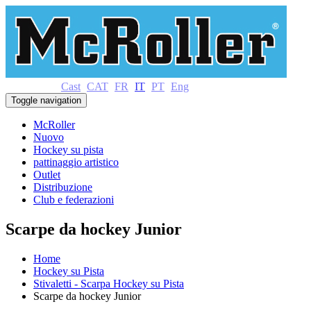
Cast
CAT
FR
IT
PT
Eng
Toggle navigation
McRoller
Nuovo
Hockey su pista
pattinaggio artistico
Outlet
Distribuzione
Club e federazioni
Scarpe da hockey Junior
Home
Hockey su Pista
Stivaletti - Scarpa Hockey su Pista
Scarpe da hockey Junior