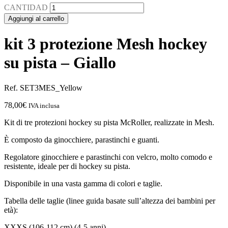
CANTIDAD
Aggiungi al carrello
kit 3 protezione Mesh hockey
su pista – Giallo
Ref. SET3MES_Yellow
78,00
€
IVA inclusa
Kit di tre protezioni hockey su pista McRoller, realizzate in Mesh.
È composto da ginocchiere,
parastinchi
e guanti.
Regolatore ginocchiere e
parastinchi
con velcro, molto comodo e
resistente, ideale per di hockey su pista.
Disponibile in una vasta gamma di colori e taglie.
Tabella delle taglie (linee guida basate sull’altezza dei bambini per
età):
XXXS (106-112 cm) (4-5 anni)