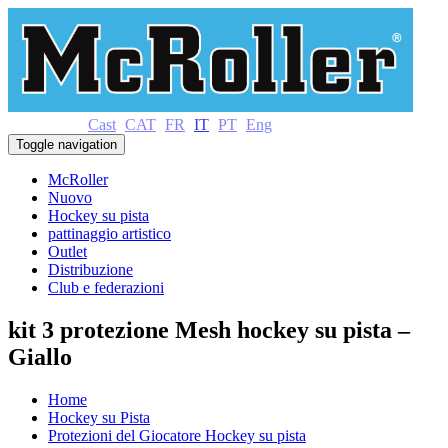
Cast
CAT
FR
IT
PT
Eng
Toggle navigation
McRoller
Nuovo
Hockey su pista
pattinaggio artistico
Outlet
Distribuzione
Club e federazioni
kit 3 protezione Mesh hockey su pista –
Giallo
Home
Hockey su Pista
Protezioni del Giocatore Hockey su pista