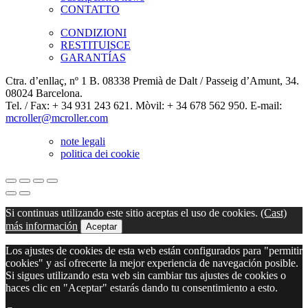
CONTATTO
CONDIZIONI
RESTITUISCE
GARANTÍAS
Ctra. d’enllaç, nº 1 B. 08338 Premià de Dalt / Passeig d’Amunt, 34.
08024 Barcelona.
Tel. / Fax: + 34 931 243 621. Mòvil: + 34 678 562 950. E-mail:
mcroller@mcroller.com
note legali
politica dei cookie
Si continuas utilizando este sitio aceptas el uso de cookies.
(Cast)
más información
Aceptar
Los ajustes de cookies de esta web están configurados para "permitir
cookies" y así ofrecerte la mejor experiencia de navegación posible.
Si sigues utilizando esta web sin cambiar tus ajustes de cookies o
haces clic en "Aceptar" estarás dando tu consentimiento a esto.