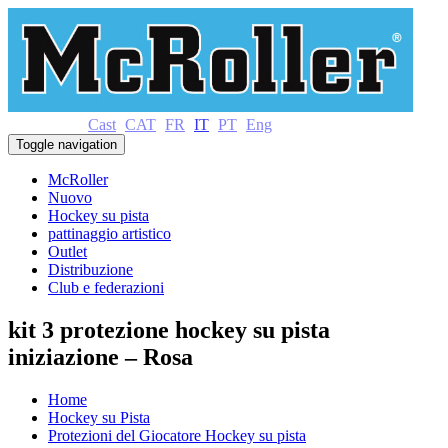
Cast
CAT
FR
IT
PT
Eng
Toggle navigation
McRoller
Nuovo
Hockey su pista
pattinaggio artistico
Outlet
Distribuzione
Club e federazioni
kit 3 protezione hockey su pista
iniziazione – Rosa
Home
Hockey su Pista
Protezioni del Giocatore Hockey su pista