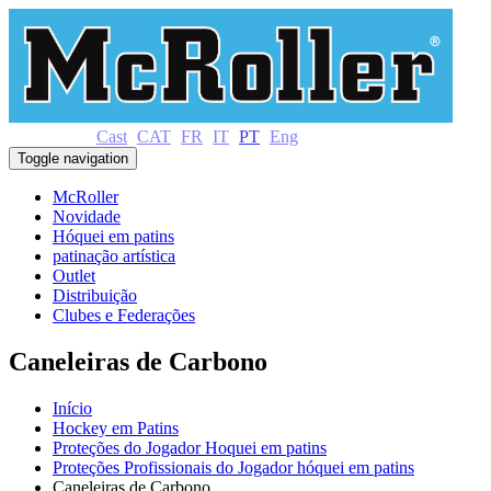
Cast
CAT
FR
IT
PT
Eng
Toggle navigation
McRoller
Novidade
Hóquei em patins
patinação artística
Outlet
Distribuição
Clubes e Federações
Caneleiras de Carbono
Início
Hockey em Patins
Proteções do Jogador Hoquei em patins
Proteções Profissionais do Jogador hóquei em patins
Caneleiras de Carbono