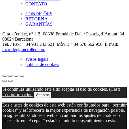
CONTATO
CONDIÇÕES
RETORNA
GARANTÍAS
Ctra. d’enllaç, nº 1 B. 08338 Premià de Dalt / Passeig d’Amunt, 34.
08024 Barcelona.
Tel. / Fax: + 34 931 243 621. Mòvil: + 34 678 562 950. E-mail:
mcroller@mcroller.com
avisos legais
política de cookies
Si continuas utilizando este sitio aceptas el uso de cookies.
(Cast)
más información
Aceptar
Los ajustes de cookies de esta web están configurados para "permitir
cookies" y así ofrecerte la mejor experiencia de navegación posible.
Si sigues utilizando esta web sin cambiar tus ajustes de cookies o
haces clic en "Aceptar" estarás dando tu consentimiento a esto.