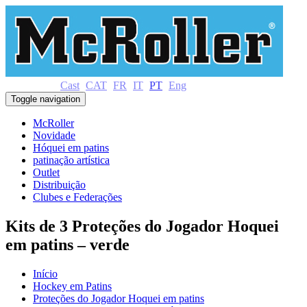
Cast
CAT
FR
IT
PT
Eng
Toggle navigation
McRoller
Novidade
Hóquei em patins
patinação artística
Outlet
Distribuição
Clubes e Federações
Kits de 3 Proteções do Jogador Hoquei
em patins – verde
Início
Hockey em Patins
Proteções do Jogador Hoquei em patins