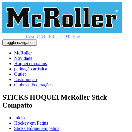
Cast
CAT
FR
IT
PT
Eng
Toggle navigation
McRoller
Novidade
Hóquei em patins
patinação artística
Outlet
Distribuição
Clubes e Federações
STICKS HÓQUEI McRoller Stick
Compatto
Início
Hockey em Patins
Sticks Hóquei em patins