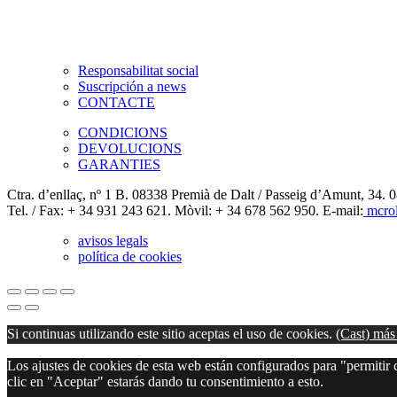
Responsabilitat social
Suscripción a news
CONTACTE
CONDICIONS
DEVOLUCIONS
GARANTIES
Ctra. d’enllaç, nº 1 B. 08338 Premià de Dalt / Passeig d’Amunt, 34. 
Tel. / Fax: + 34 931 243 621. Mòvil: + 34 678 562 950. E-mail:
mcrol
avisos legals
política de cookies
Si continuas utilizando este sitio aceptas el uso de cookies.
(Cast) más
Los ajustes de cookies de esta web están configurados para "permitir c
clic en "Aceptar" estarás dando tu consentimiento a esto.