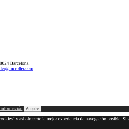
08024 Barcelona.
ler@mcroller.com
 información
Aceptar
ookies" y así ofrecerte la mejor experiencia de navegación posible. Si s