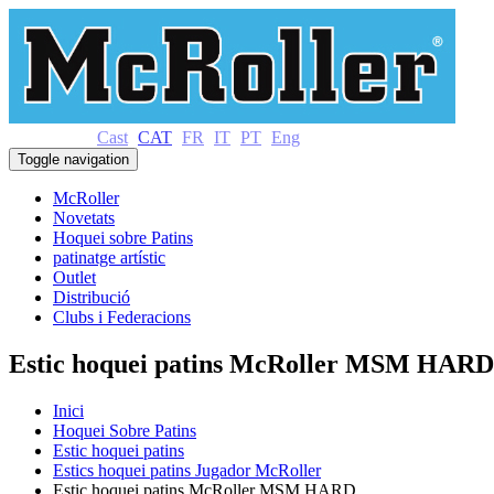
Cast
CAT
FR
IT
PT
Eng
Toggle navigation
McRoller
Novetats
Hoquei sobre Patins
patinatge artístic
Outlet
Distribució
Clubs i Federacions
Estic hoquei patins McRoller MSM HARD
Inici
Hoquei Sobre Patins
Estic hoquei patins
Estics hoquei patins Jugador McRoller
Estic hoquei patins McRoller MSM HARD