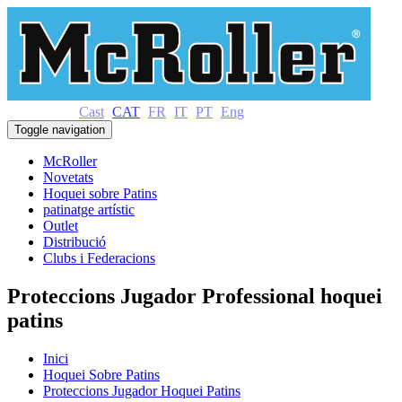
Cast
CAT
FR
IT
PT
Eng
Toggle navigation
McRoller
Novetats
Hoquei sobre Patins
patinatge artístic
Outlet
Distribució
Clubs i Federacions
Proteccions Jugador Professional hoquei
patins
Inici
Hoquei Sobre Patins
Proteccions Jugador Hoquei Patins