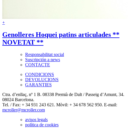
+
Genolleres Hoquei patins articulades **
NOVETAT **
Responsabilitat social
Suscripción a news
CONTACTE
CONDICIONS
DEVOLUCIONS
GARANTIES
Ctra. d’enllaç, nº 1 B. 08338 Premià de Dalt / Passeig d’Amunt, 34.
08024 Barcelona.
Tel. / Fax: + 34 931 243 621. Mòvil: + 34 678 562 950. E-mail:
mcroller@mcroller.com
avisos legals
política de cookies