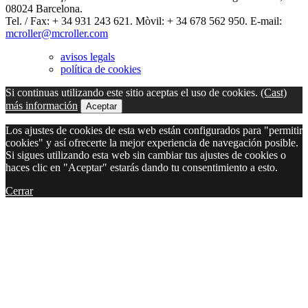
08024 Barcelona.
Tel. / Fax: + 34 931 243 621. Mòvil: + 34 678 562 950. E-mail:
mcroller@mcroller.com
avisos legals
política de cookies
Si continuas utilizando este sitio aceptas el uso de cookies.
(Cast)
más información
Aceptar
Los ajustes de cookies de esta web están configurados para "permitir
cookies" y así ofrecerte la mejor experiencia de navegación posible.
Si sigues utilizando esta web sin cambiar tus ajustes de cookies o
haces clic en "Aceptar" estarás dando tu consentimiento a esto.
Cerrar