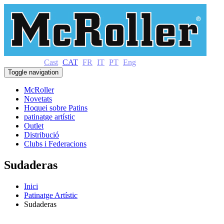
Cast
CAT
FR
IT
PT
Eng
Toggle navigation
McRoller
Novetats
Hoquei sobre Patins
patinatge artístic
Outlet
Distribució
Clubs i Federacions
Sudaderas
Inici
Patinatge Artístic
Sudaderas