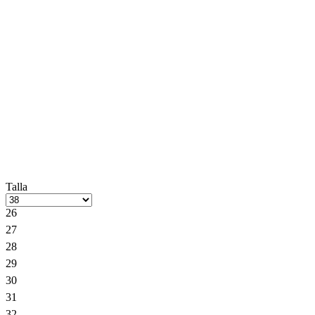
Talla
26
27
28
29
30
31
32