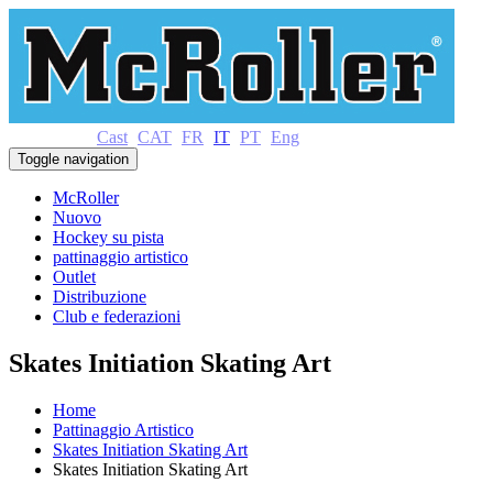
Cast
CAT
FR
IT
PT
Eng
Toggle navigation
McRoller
Nuovo
Hockey su pista
pattinaggio artistico
Outlet
Distribuzione
Club e federazioni
Skates Initiation Skating Art
Home
Pattinaggio Artistico
Skates Initiation Skating Art
Skates Initiation Skating Art