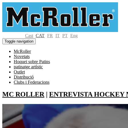
Cast
CAT
FR
IT
PT
Eng
Toggle navigation
McRoller
Novetats
Hoquei sobre Patins
patinatge artístic
Outlet
Distribució
Clubs i Federacions
MC ROLLER
|
ENTREVISTA HOCKEY