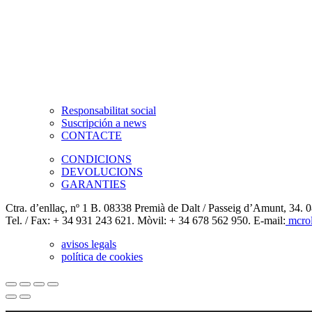
Responsabilitat social
Suscripción a news
CONTACTE
CONDICIONS
DEVOLUCIONS
GARANTIES
Ctra. d’enllaç, nº 1 B. 08338 Premià de Dalt / Passeig d’Amunt, 34. 
Tel. / Fax: + 34 931 243 621. Mòvil: + 34 678 562 950. E-mail:
mcrol
avisos legals
política de cookies