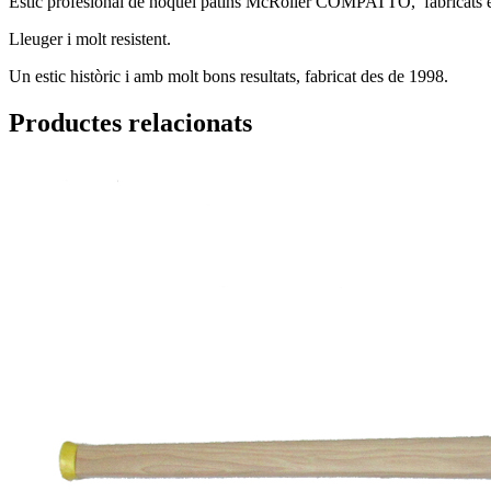
Estic profesional de hoquei patins McRoller COMPATTO, fabricats en
Lleuger i molt resistent.
Un estic històric i amb molt bons resultats, fabricat des de 1998.
Productes relacionats