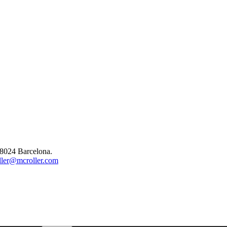
08024 Barcelona.
ler@mcroller.com