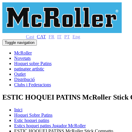
Cast
CAT
FR
IT
PT
Eng
Toggle navigation
McRoller
Novetats
Hoquei sobre Patins
patinatge artístic
Outlet
Distribució
Clubs i Federacions
ESTIC HOQUEI PATINS McRoller Stick 
Inici
Hoquei Sobre Patins
Estic hoquei patins
Estics hoquei patins Jugador McRoller
ESTIC HOQUEI PATINS McRoller Stick Compatto